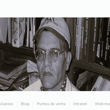
Alianzas
Blog
Puntos de venta
Intranet
Web mai