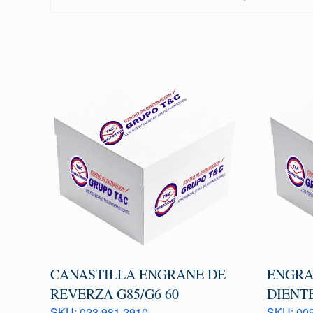
CANASTILLA ENGRANE DE
ENGRAN
REVERZA G85/G6 60
DIENTE
SKU: 023 981 2910
SKU: 009