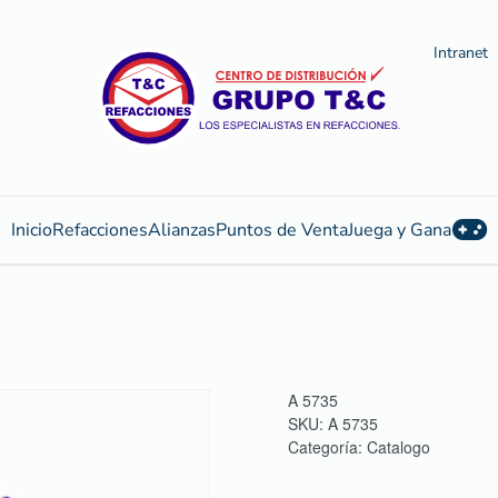
Intranet
Inicio
Refacciones
Alianzas
Puntos de Venta
Juega y Gana
A 5735
SKU:
A 5735
Categoría:
Catalogo