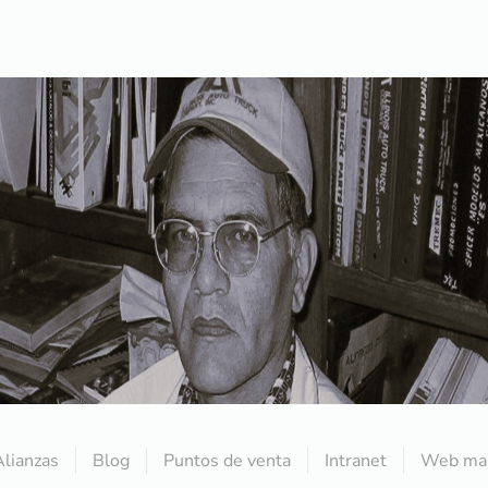
Alianzas
Blog
Puntos de venta
Intranet
Web mai