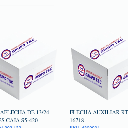
AFLECHA DE 13/24
FLECHA AUXILIAR R
S CAJA S5-420
16718
1 303 132
SKU: 4300904