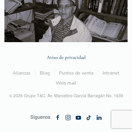
Aviso de privacidad
Alianzas
Blog
Puntos de venta
Intranet
Web mail
©
2026
Grupo T&C,
Av. Marcelino García Barragán No. 1639
Siguenos