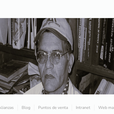
Alianzas
Blog
Puntos de venta
Intranet
Web mai