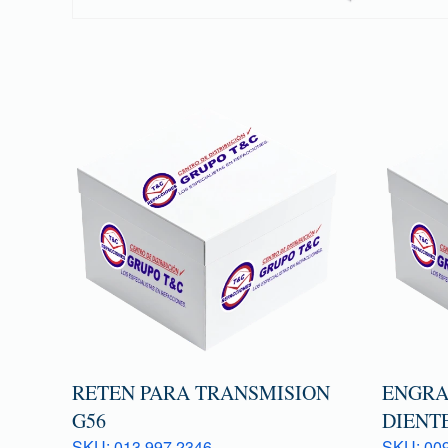
RETEN PARA TRANSMISION
ENGRAN
G56
DIENTE
SKU: 013 997 2346
SKU: 009