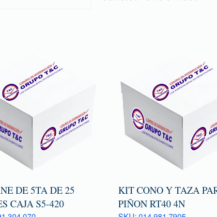
E DE 5TA DE 25
KIT CONO Y TAZA PA
S CAJA S5-420
PIÑON RT40 4N
1 304 070
SKU: 014 981 7905