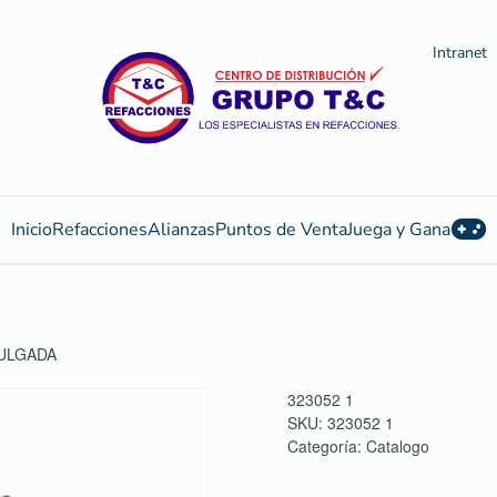
Intranet
Inicio
Refacciones
Alianzas
Puntos de Venta
Juega y Gana
PULGADA
323052 1
SKU:
323052 1
Categoría:
Catalogo