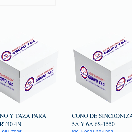
ONO Y TAZA PARA
CONO DE SINCRONIZ
RT40 4N
5A Y 6A 6S-1550
 981 7905
SKU: 0091 304 202