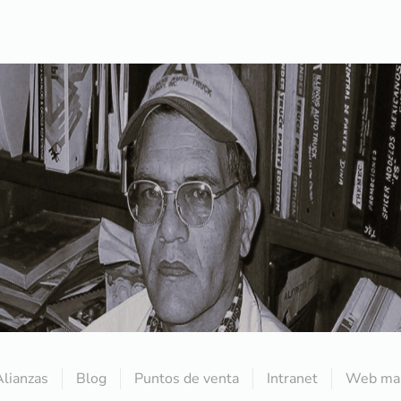
Alianzas
Blog
Puntos de venta
Intranet
Web mai