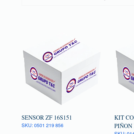
SENSOR ZF 16S151
KIT C
SKU: 0501 219 856
PIÑON 
SKU: 014