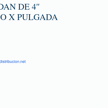
AN DE 4″
O X PULGADA
istribucion.net