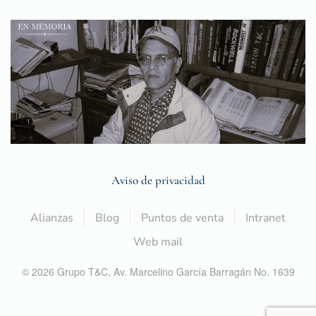
Aviso de privacidad
Alianzas
Blog
Puntos de venta
Intranet
Web mail
©
2026
Grupo T&C,
Av. Marcelino García Barragán No. 1639