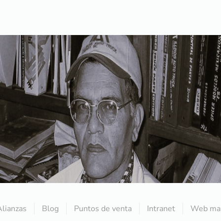
Alianzas
Blog
Puntos de venta
Intranet
Web mai