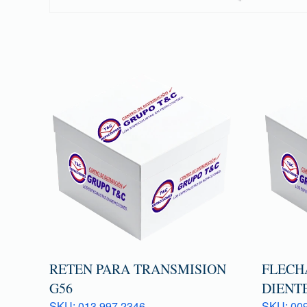
RETEN PARA TRANSMISION
FLECHA
G56
DIENTE
SKU: 013 997 2346
SKU: 009