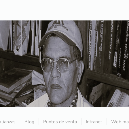
Alianzas
Blog
Puntos de venta
Intranet
Web mai