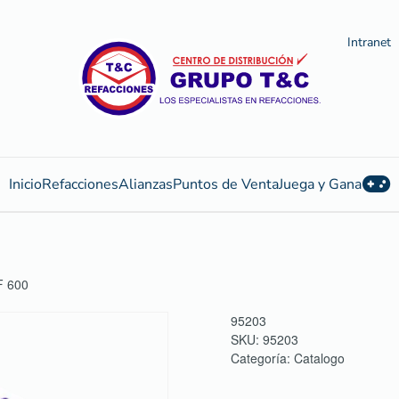
Intranet
Inicio
Refacciones
Alianzas
Puntos de Venta
Juega y Gana
 600
95203
SKU:
95203
Categoría:
Catalogo