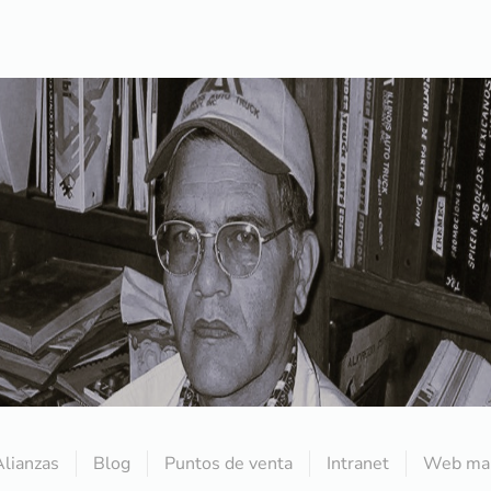
Alianzas
Blog
Puntos de venta
Intranet
Web mai