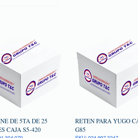
E DE 5TA DE 25
RETEN PARA YUGO C
S CAJA S5-420
G85
1 304 070
SKU: 024 997 3247