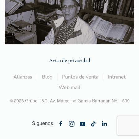
Aviso de privacidad
Alianzas
Blog
Puntos de venta
Intranet
Web mail
©
2026
Grupo T&C,
Av. Marcelino García Barragán No. 1639
Siguenos