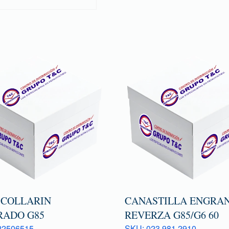
 COLLARIN
CANASTILLA ENGRAN
RADO G85
REVERZA G85/G6 60
22506515
SKU: 023 981 2910