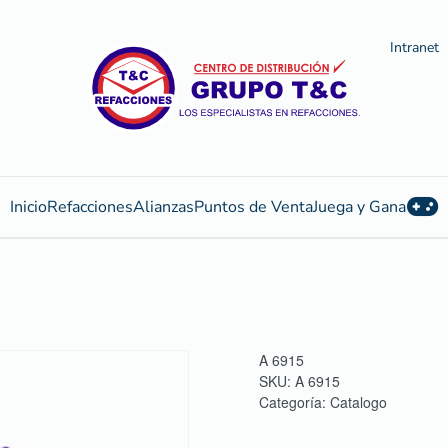
Intranet
Inicio
Refacciones
Alianzas
Puntos de Venta
Juega y Gana
:
A 6915
SKU:
A 6915
Categoría:
Catalogo