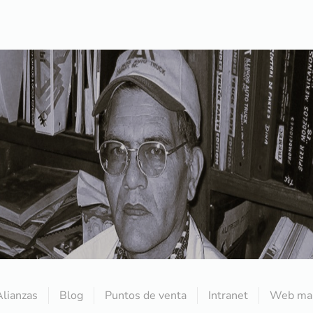
Alianzas
Blog
Puntos de venta
Intranet
Web mai