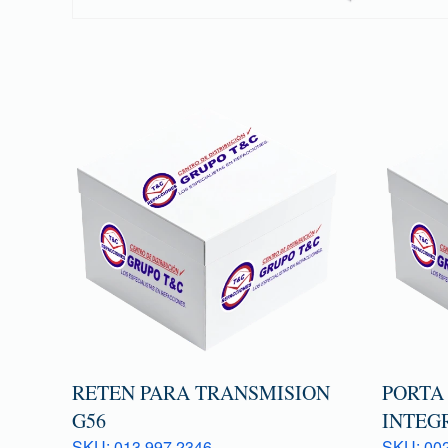
RETEN PARA TRANSMISION
PORTA
G56
INTEG
SKU: 013 997 2346
SKU: 00