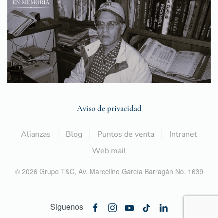
Aviso de privacidad
Alianzas
Blog
Puntos de venta
Intranet
Web mail
©
2026
Grupo T&C,
Av. Marcelino García Barragán No. 1639
Siguenos