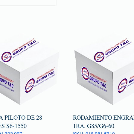
 PILOTO DE 28
RODAMIENTO ENGRA
S S6-1550
1RA. G85/G6-60
1 302 097
SKU: 018 981 5310