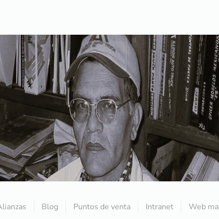
Alianzas
Blog
Puntos de venta
Intranet
Web mai