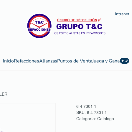
Intranet
Inicio
Refacciones
Alianzas
Puntos de Venta
Juega y Gana
LLER
6 4 7301 1
SKU:
6 4 7301 1
Categoría:
Catalogo