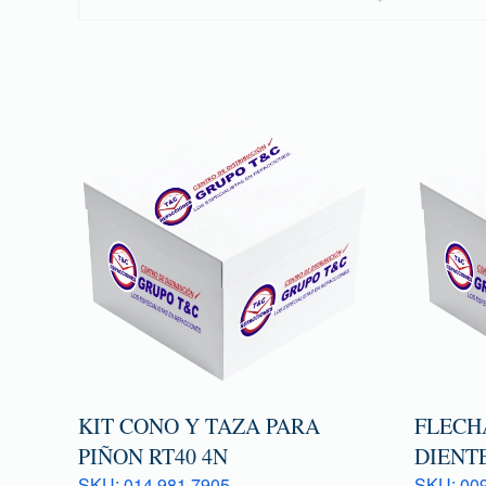
KIT CONO Y TAZA PARA
FLECHA
PIÑON RT40 4N
DIENTE
SKU: 014 981 7905
SKU: 009