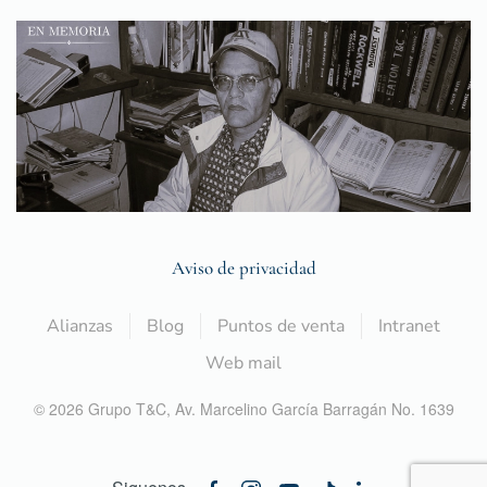
Aviso de privacidad
Alianzas
Blog
Puntos de venta
Intranet
Web mail
©
2026
Grupo T&C,
Av. Marcelino García Barragán No. 1639