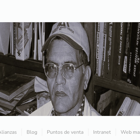
Alianzas
Blog
Puntos de venta
Intranet
Web mai