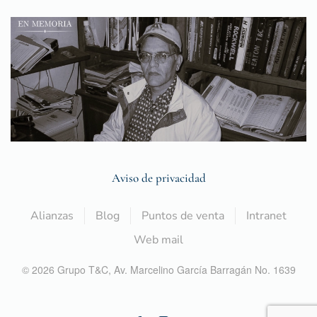
Aviso de privacidad
Alianzas
Blog
Puntos de venta
Intranet
Web mail
©
2026
Grupo T&C,
Av. Marcelino García Barragán No. 1639