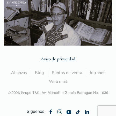
Aviso de privacidad
Alianzas
Blog
Puntos de venta
Intranet
Web mail
©
2026
Grupo T&C,
Av. Marcelino García Barragán No. 1639
Siguenos