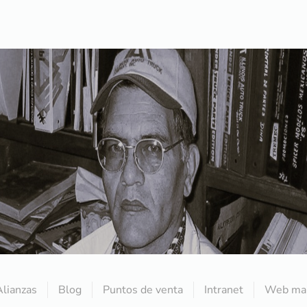
Alianzas
Blog
Puntos de venta
Intranet
Web mai