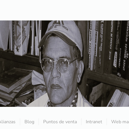
Alianzas
Blog
Puntos de venta
Intranet
Web mai