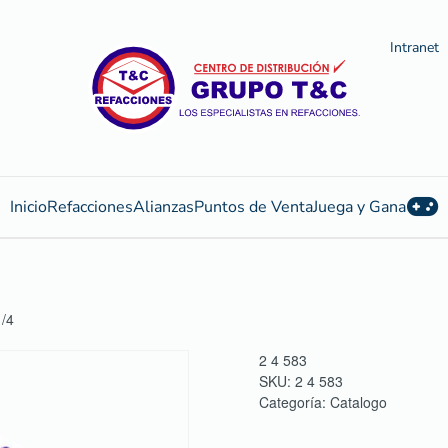
Intranet
Inicio
Refacciones
Alianzas
Puntos de Venta
Juega y Gana
/4
2 4 583
SKU:
2 4 583
Categoría:
Catalogo