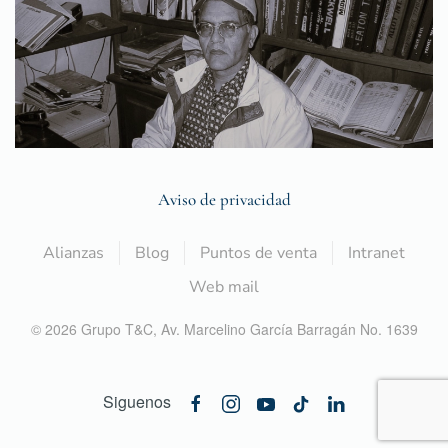
Aviso de privacidad
Alianzas
Blog
Puntos de venta
Intranet
Web mail
©
2026
Grupo T&C,
Av. Marcelino García Barragán No. 1639
Siguenos