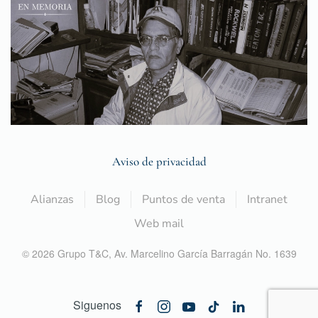
Aviso de privacidad
Alianzas
Blog
Puntos de venta
Intranet
Web mail
©
2026
Grupo T&C,
Av. Marcelino García Barragán No. 1639
Siguenos