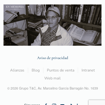
Aviso de privacidad
Alianzas
Blog
Puntos de venta
Intranet
Web mail
©
2026
Grupo T&C,
Av. Marcelino García Barragán No. 1639