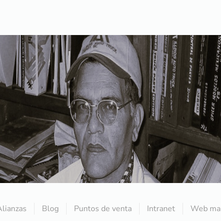
Alianzas
Blog
Puntos de venta
Intranet
Web mai