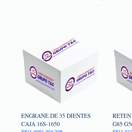
ENGRANE DE 35 DIENTES
RETEN
CAJA 16S-1650
G85 G5
SKU: 0091 304 238
SKU: 013