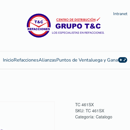
Intranet
Inicio
Refacciones
Alianzas
Puntos de Venta
Juega y Gana
TC 461SX
SKU:
TC 461SX
Categoría:
Catalogo