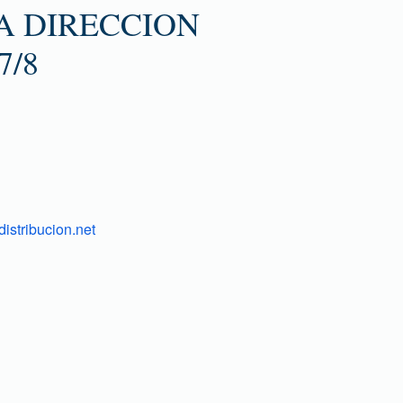
A DIRECCION
7/8
istribucion.net