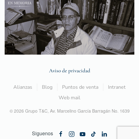
Aviso de privacidad
Alianzas
Blog
Puntos de venta
Intranet
Web mail
©
2026
Grupo T&C,
Av. Marcelino García Barragán No. 1639
Siguenos