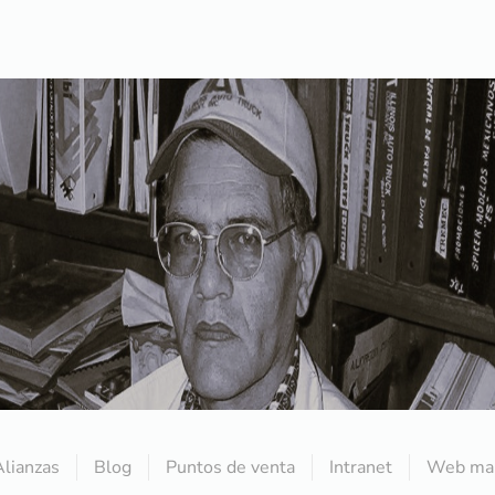
Alianzas
Blog
Puntos de venta
Intranet
Web mai