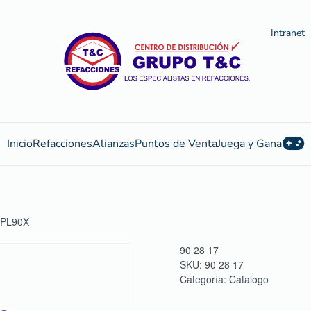
Intranet
Inicio
Refacciones
Alianzas
Puntos de Venta
Juega y Gana
SPL90X
90 28 17
SKU:
90 28 17
Categoría:
Catalogo