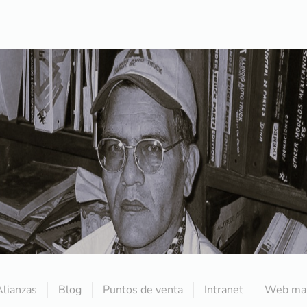
Alianzas
Blog
Puntos de venta
Intranet
Web mai