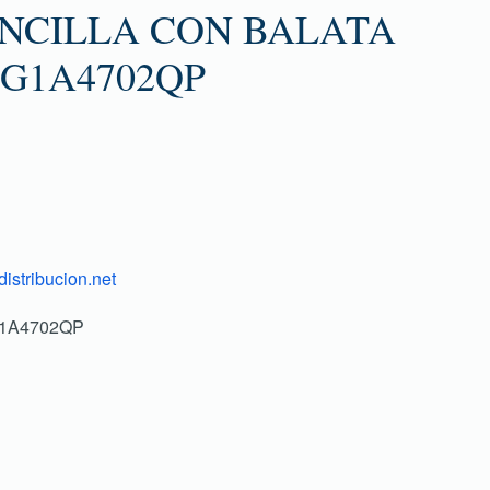
ENCILLA CON BALATA
G1A4702QP
istribucion.net
G1A4702QP