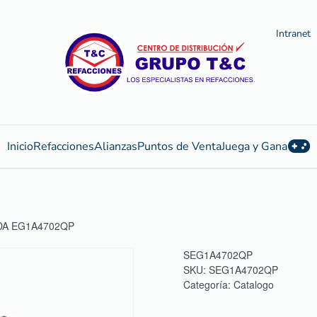
Intranet
Inicio
Refacciones
Alianzas
Puntos de Venta
Juega y Gana
DA EG1A4702QP
SEG1A4702QP
SKU:
SEG1A4702QP
Categoría:
Catalogo