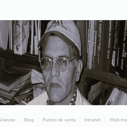
Alianzas
Blog
Puntos de venta
Intranet
Web mai