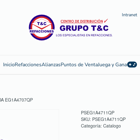
Intranet
Inicio
Refacciones
Alianzas
Puntos de Venta
Juega y Gana
DA EG1A4707QP
PSEG1A4711QP
SKU:
PSEG1A4711QP
Categoría:
Catalogo