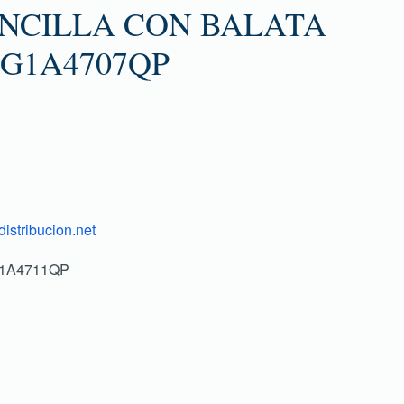
ENCILLA CON BALATA
G1A4707QP
istribucion.net
G1A4711QP