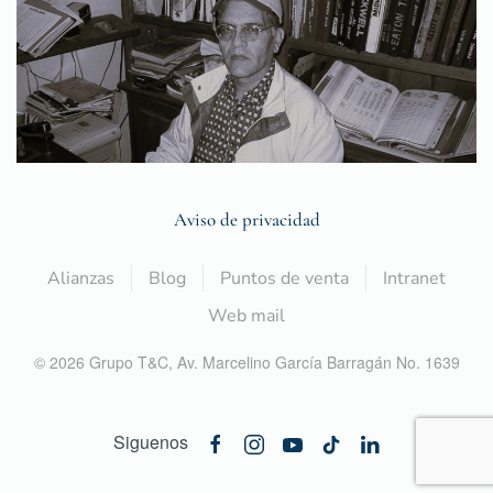
Aviso de privacidad
Alianzas
Blog
Puntos de venta
Intranet
Web mail
©
2026
Grupo T&C,
Av. Marcelino García Barragán No. 1639
Siguenos