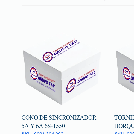
CONO DE SINCRONIZADOR
TORNI
5A Y 6A 6S-1550
HORQU
SKU: 0091 304 202
SKU: 000