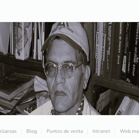
Alianzas
Blog
Puntos de venta
Intranet
Web mai