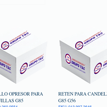
LLO OPRESOR PARA
RETEN PARA CANDEL
ILLAS G85
G85 G56
 260 0554
SKU: 013 997 2646