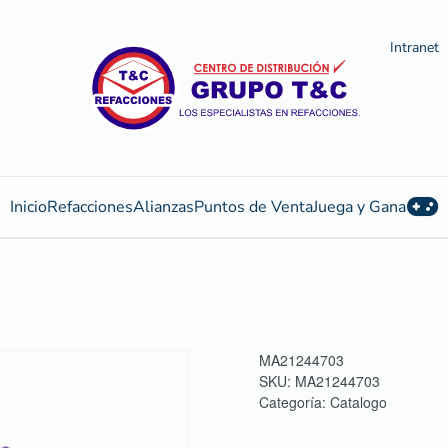
Intranet
Inicio
Refacciones
Alianzas
Puntos de Venta
Juega y Gana
MA21244703
SKU:
MA21244703
Categoría:
Catalogo