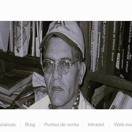
Alianzas
Blog
Puntos de venta
Intranet
Web mai