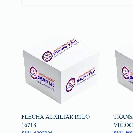
FLECHA AUXILIAR RTLO
TRANS
16718
VELOC
SKU: 4300904
SKU: ES