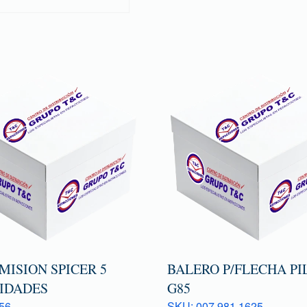
MISION SPICER 5
BALERO P/FLECHA PI
IDADES
G85
56
SKU: 007 981 1625