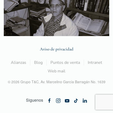
Aviso de privacidad
Alianzas
Blog
Puntos de venta
Intranet
Web mail
©
2026
Grupo T&C,
Av. Marcelino García Barragán No. 1639
Siguenos