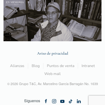
Aviso de privacidad
Alianzas
Blog
Puntos de venta
Intranet
Web mail
©
2026
Grupo T&C,
Av. Marcelino García Barragán No. 1639
Siguenos