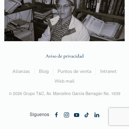
Aviso de privacidad
Alianzas
Blog
Puntos de venta
Intranet
Web mail
©
2026
Grupo T&C,
Av. Marcelino García Barragán No. 1639
Siguenos