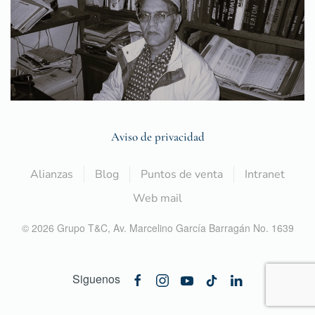
Aviso de privacidad
Alianzas
Blog
Puntos de venta
Intranet
Web mail
©
2026
Grupo T&C,
Av. Marcelino García Barragán No. 1639
Siguenos