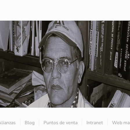
Alianzas
Blog
Puntos de venta
Intranet
Web mai