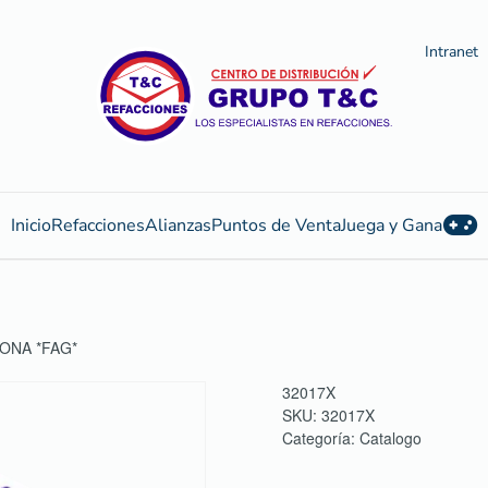
Intranet
Inicio
Refacciones
Alianzas
Puntos de Venta
Juega y Gana
ONA *FAG*
32017X
SKU:
32017X
Categoría:
Catalogo