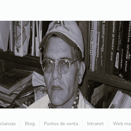
Alianzas
Blog
Puntos de venta
Intranet
Web mai