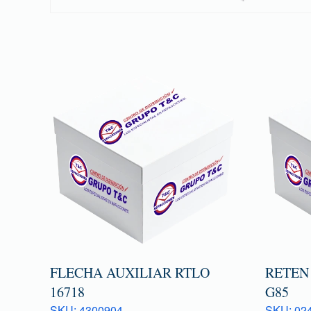
FLECHA AUXILIAR RTLO
RETEN
16718
G85
SKU: 4300904
SKU: 024