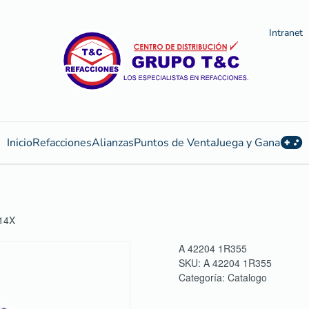
Intranet
Inicio
Refacciones
Alianzas
Puntos de Venta
Juega y Gana
14X
A 42204 1R355
SKU:
A 42204 1R355
Categoría:
Catalogo