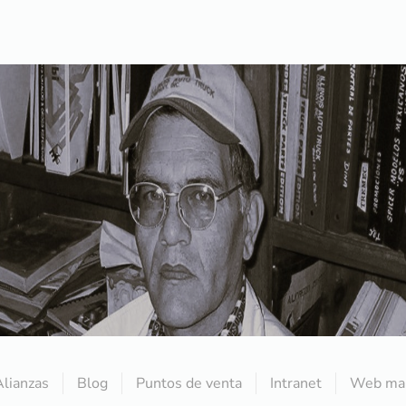
Alianzas
Blog
Puntos de venta
Intranet
Web mai