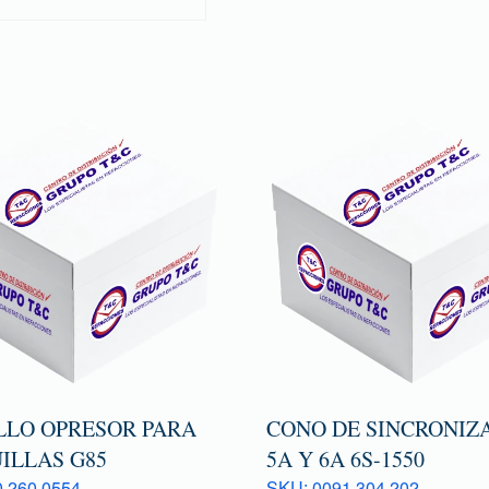
LLO OPRESOR PARA
CONO DE SINCRONIZ
ILLAS G85
5A Y 6A 6S-1550
 260 0554
SKU: 0091 304 202