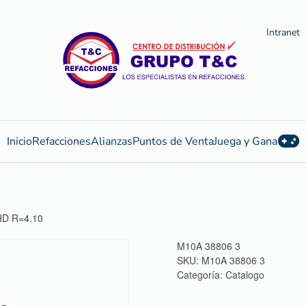
Intranet
Inicio
Refacciones
Alianzas
Puntos de Venta
Juega y Gana
D R=4.10
M10A 38806 3
SKU:
M10A 38806 3
Categoría:
Catalogo