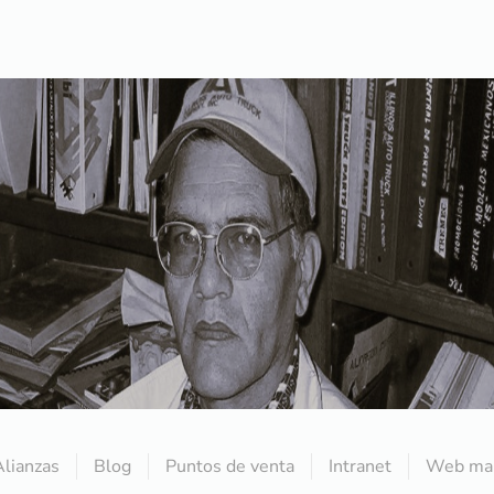
Alianzas
Blog
Puntos de venta
Intranet
Web mai