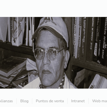
Alianzas
Blog
Puntos de venta
Intranet
Web mai