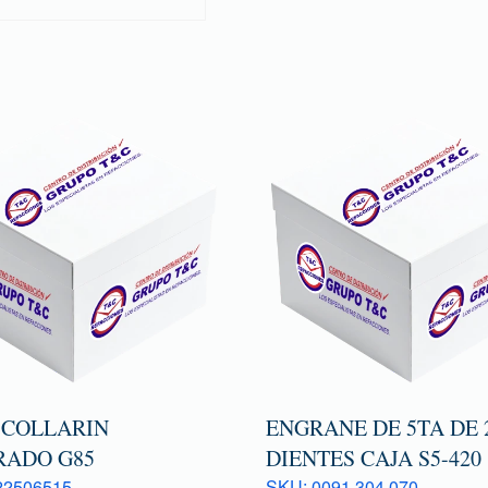
 COLLARIN
ENGRANE DE 5TA DE 
RADO G85
DIENTES CAJA S5-420
22506515
SKU: 0091 304 070