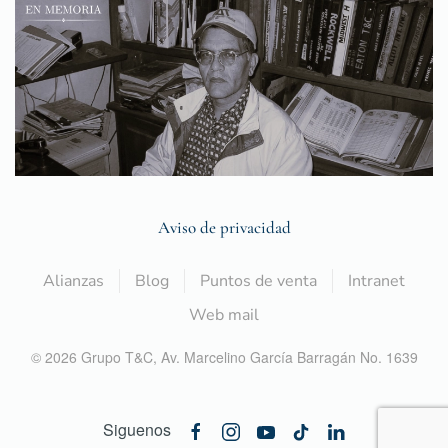
Aviso de privacidad
Alianzas
Blog
Puntos de venta
Intranet
Web mail
©
2026
Grupo T&C,
Av. Marcelino García Barragán No. 1639
Siguenos