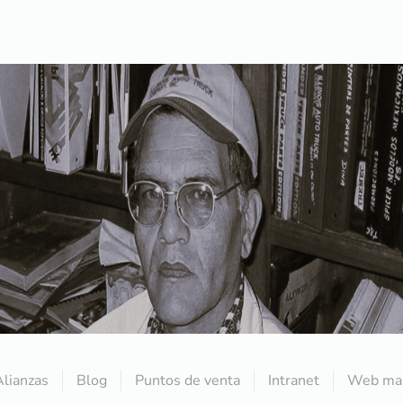
Alianzas
Blog
Puntos de venta
Intranet
Web mai