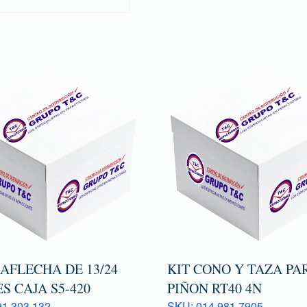
AFLECHA DE 13/24
KIT CONO Y TAZA PA
S CAJA S5-420
PIÑON RT40 4N
1 303 132
SKU: 014 981 7905