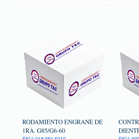
RODAMIENTO ENGRANE DE
CONTR
1RA. G85/G6-60
DIENTE
SKU: 018 981 5310
SKU: 009