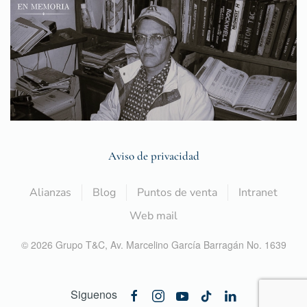
Aviso de privacidad
Alianzas
Blog
Puntos de venta
Intranet
Web mail
©
2026
Grupo T&C,
Av. Marcelino García Barragán No. 1639
Siguenos