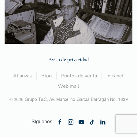
Aviso de privacidad
Alianzas
Blog
Puntos de venta
Intranet
Web mail
©
2026
Grupo T&C,
Av. Marcelino García Barragán No. 1639
Siguenos