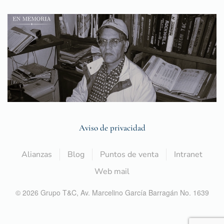
Aviso de privacidad
Alianzas
Blog
Puntos de venta
Intranet
Web mail
©
2026
Grupo T&C,
Av. Marcelino García Barragán No. 1639