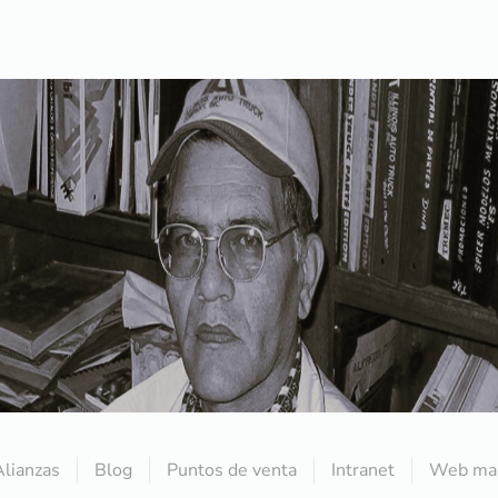
Alianzas
Blog
Puntos de venta
Intranet
Web mai