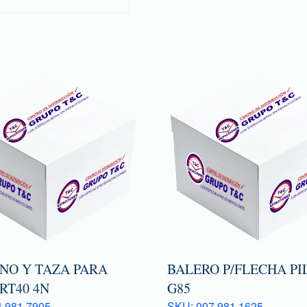
ONO Y TAZA PARA
BALERO P/FLECHA PI
RT40 4N
G85
 981 7905
SKU: 007 981 1625