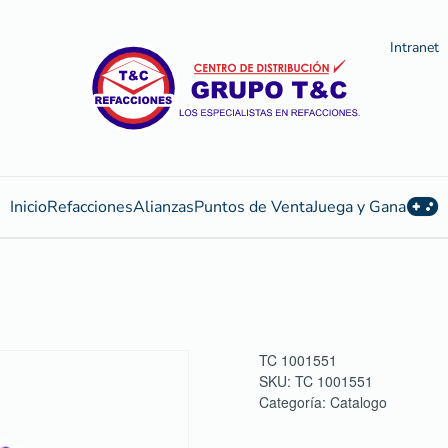
Intranet
Inicio
Refacciones
Alianzas
Puntos de Venta
Juega y Gana
TC 1001551
SKU:
TC 1001551
Categoría:
Catalogo