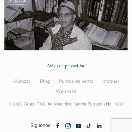
Aviso de privacidad
Alianzas
Blog
Puntos de venta
Intranet
Web mail
©
2026
Grupo T&C,
Av. Marcelino García Barragán No. 1639
Siguenos