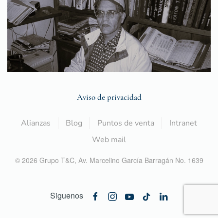
Aviso de privacidad
Alianzas
Blog
Puntos de venta
Intranet
Web mail
©
2026
Grupo T&C,
Av. Marcelino García Barragán No. 1639
Siguenos