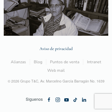
Aviso de privacidad
Alianzas
Blog
Puntos de venta
Intranet
Web mail
©
2026
Grupo T&C,
Av. Marcelino García Barragán No. 1639
Siguenos