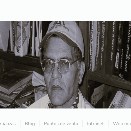
Alianzas
Blog
Puntos de venta
Intranet
Web mai