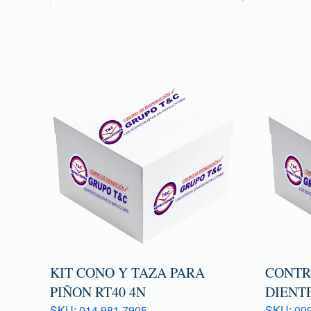
KIT CONO Y TAZA PARA
CONTR
PIÑON RT40 4N
DIENTE
SKU: 014 981 7905
SKU: 009