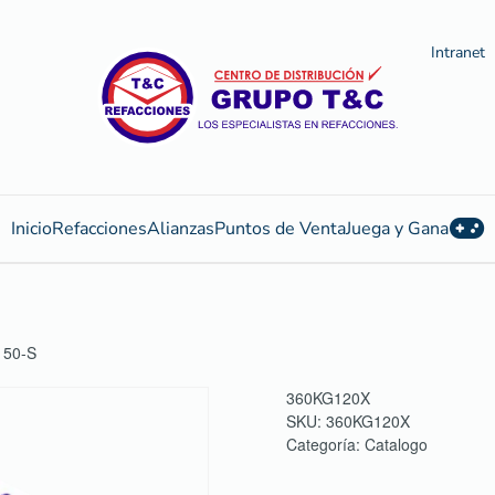
Intranet
Inicio
Refacciones
Alianzas
Puntos de Venta
Juega y Gana
150-S
360KG120X
SKU:
360KG120X
Categoría:
Catalogo