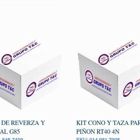
 DE REVERZA Y
KIT CONO Y TAZA PA
AL G85
PIÑON RT40 4N
 545 7409
SKU: 014 981 7905