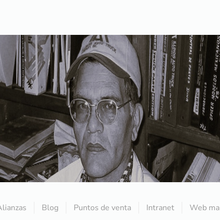
Alianzas
Blog
Puntos de venta
Intranet
Web mai